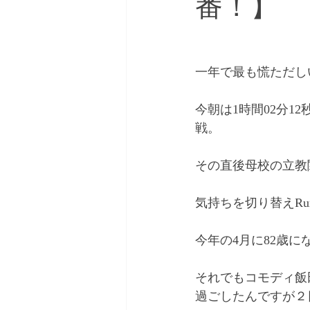
番！】
一年で最も慌ただし
今朝は1時間02分1
戦。
その直後母校の立教
気持ちを切り替えRun
今年の4月に82歳
それでもコモディ飯
過ごしたんですが２