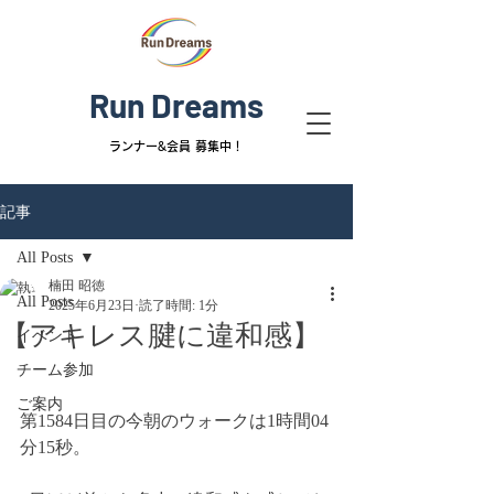
Run Dreams
ランナー&
会員 募集中！
記事
All Posts
楠田 昭徳
All Posts
2025年6月23日
読了時間: 1分
【アキレス腱に違和感】
イベント
チーム参加
ご案内
第1584日目の今朝のウォークは1時間04
分15秒。