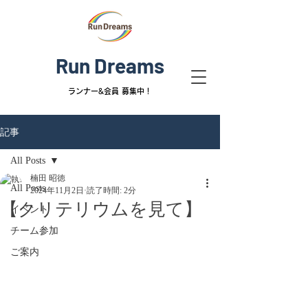
Run Dreams
ランナー&
会員 募集中！
記事
All Posts
楠田 昭徳
All Posts
2024年11月2日
読了時間: 2分
【クリテリウムを見て】
イベント
チーム参加
ご案内