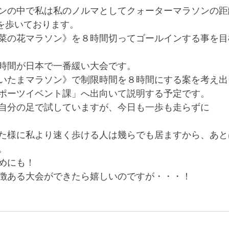
ンの中で私は私のノルマとしてクォーターマラソンの距
ル）を歩いております。
菜の花マラソン》を８時間切ってゴールインする事を目
時間が日本で一番緩い大会です。
いたまマラソン》で制限時間を８時間にする案を考え出
ポーツイベント課」へ出向いて説明する予定です。
自分の足で試していますが、今日も一歩も走らずに
た様に私より速く歩ける人は幾らでも居ますから、あと
。
めにも！
徴ある大会ができたら嬉しいのですが・・・！