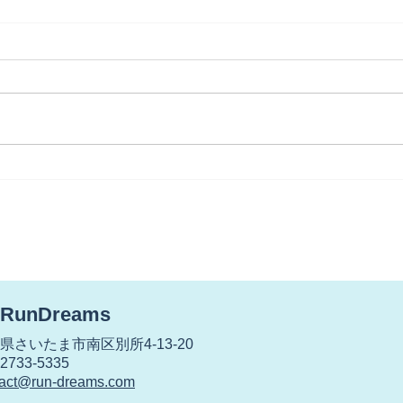
【世代交代？】
【雨
が・
RunDreams
さいたま市南区別所4-13-20
733-5335
tact@run-dreams.com