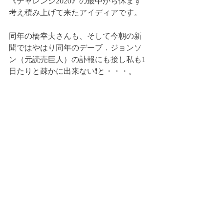
《チャレンジ2020》の最中から休まず
考え積み上げて来たアイディアです。
同年の橋幸夫さんも、そして今朝の新
聞ではやはり同年のデーブ．ジョンソ
ン（元読売巨人）の訃報にも接し私も1
日たりと疎かに出来ない❗️と・・・。