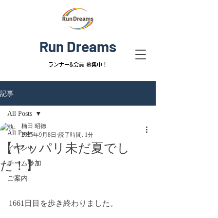
Run Dreams
ランナー&
会員 募集中！
記事
All Posts
楠田 昭徳
All Posts
2025年9月8日
読了時間: 1分
【ヤッパリ未だ夏でし
イベント
た！】
チーム参加
ご案内
1661日目を歩き終わりました。