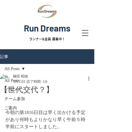
Run Dreams
ランナー&
会員 募集中！
記事
All Posts
楠田 昭徳
All Posts
3月15日
読了時間: 1分
【世代交代？】
イベント
チーム参加
ご案内
今朝の第1816日目は早く出かける予定
があり何時もよりかなり早く午前５時
半前にスタートしました。