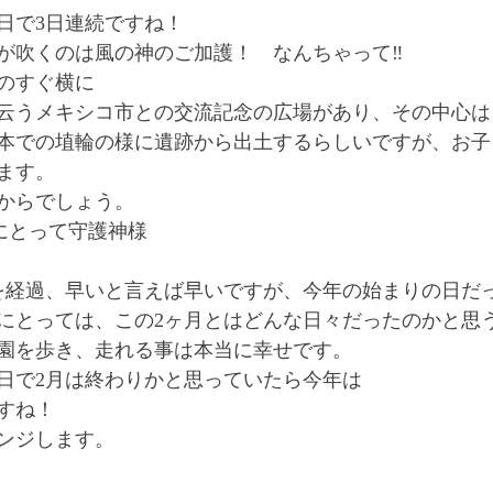
日で3日連続ですね！
が吹くのは風の神のご加護！　なんちゃって‼️
のすぐ横に
云うメキシコ市との交流記念の広場があり、その中心は
本での埴輪の様に遺跡から出土するらしいですが、お子
ます。
からでしょう。
)にとって守護神様
を経過、早いと言えば早いですが、今年の始まりの日だ
にとっては、この2ヶ月とはどんな日々だったのかと思
園を歩き、走れる事は本当に幸せです。
28日で2月は終わりかと思っていたら今年は
すね！
ンジします。