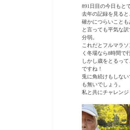
891日目の今日も
去年の記録を見ると
確かにつらいことも
と言っても平気な訳
分弱。
これだとフルマラソ
く冬場なら8時間で
しかし歳をとるって
ですね！
兎に角続けもしない
も無いでしょう。
私と共にチャレンジ