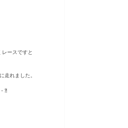
くレースですと
に走れました。
・⁈