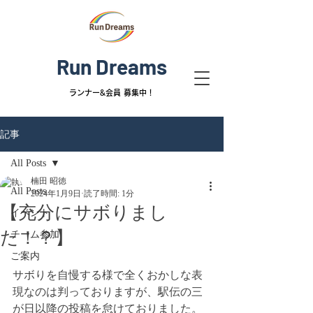
Run Dreams
ランナー&
会員 募集中！
記事
All Posts
楠田 昭徳
All Posts
2024年1月9日
読了時間: 1分
【充分にサボりまし
イベント
た！？】
チーム参加
ご案内
サボりを自慢する様で全くおかしな表
現なのは判っておりますが、駅伝の三
が日以降の投稿を怠けておりました。