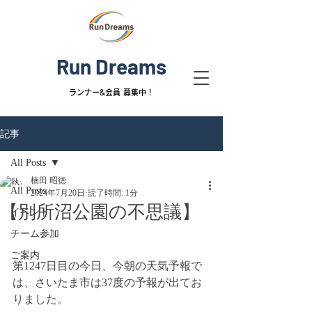
Run Dreams
ランナー&
会員 募集中！
記事
All Posts
楠田 昭徳
All Posts
2024年7月20日
読了時間: 1分
【別所沼公園の不思議】
イベント
チーム参加
ご案内
第1247日目の今日、今朝の天気予報で
は、さいたま市は37度の予報が出てお
りました。