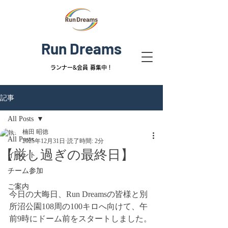
Run Dreams
ランナー&
会員 募集中！
記事
All Posts
楠田 昭徳
All Posts
2025年12月31日
読了時間: 2分
【厳し過ぎの最終日】
イベント
チーム参加
ご案内
今日の大晦日、Run Dreamsの皆様と別
所沼公園108周の100キロへ向けて、午
前9時にドーム前をスタートしました。