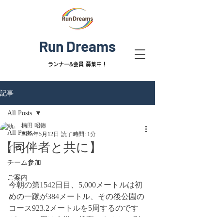
Run Dreams
ランナー&
会員 募集中！
記事
All Posts
楠田 昭徳
All Posts
2025年5月12日
読了時間: 1分
【同伴者と共に】
イベント
チーム参加
ご案内
今朝の第1542日目、5,000メートルは初
めの一蹴が384メートル、その後公園の
コース923.2メートルを5周するのです