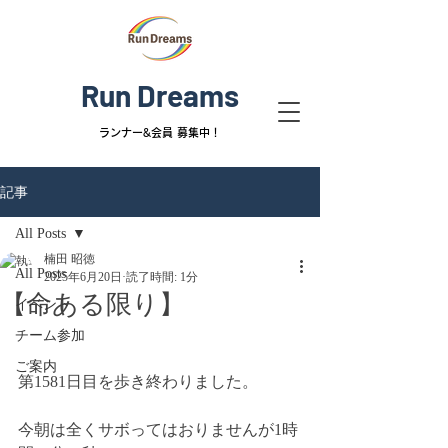
Run Dreams
ランナー&
会員 募集中！
記事
All Posts
楠田 昭徳
All Posts
2025年6月20日
読了時間: 1分
【命ある限り】
イベント
チーム参加
ご案内
第1581日目を歩き終わりました。
今朝は全くサボってはおりませんが1時