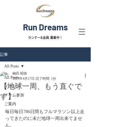
Run Dreams
ランナー&
会員 募集中！
記事
All Posts
楠田 昭徳
All Posts
2023年4月17日
読了時間: 1分
【地球一周、もう直ぐで
イベント
す】
チーム参加
ご案内
毎日毎日786日間もフルマラソン以上走
ってきたのに未だ地球一周出来てませ
ん。