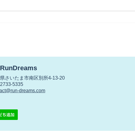
【世代交代？】
【雨
が・
RunDreams
さいたま市南区別所4-13-20
733-5335
tact@run-dreams.com