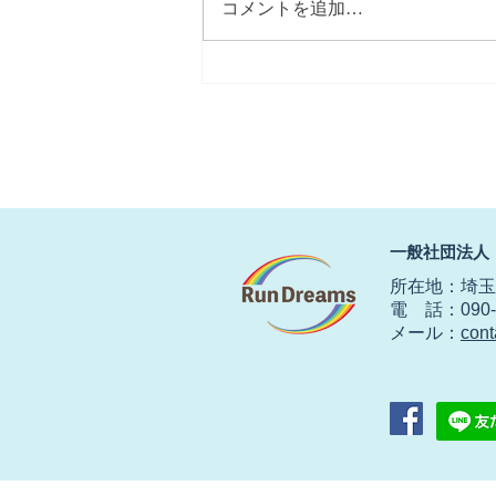
コメントを追加…
【春にしては冷たい北風】
​一般社団法人
所在地：埼玉県
電 話：090-2
​メール：
con