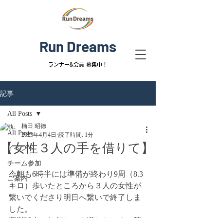
Run Dreams
ランナー&
会員 募集中！
記事
All Posts
楠田 昭徳
All Posts
2023年4月4日
読了時間: 1分
【女性３人の手を借りて】
イベント
チーム参加
今朝も6時半には準備が終わり9周（8.3
ご案内
キロ）歩いたところから３人の女性が
繋いでくださり明日へ繋いで終了しま
した。