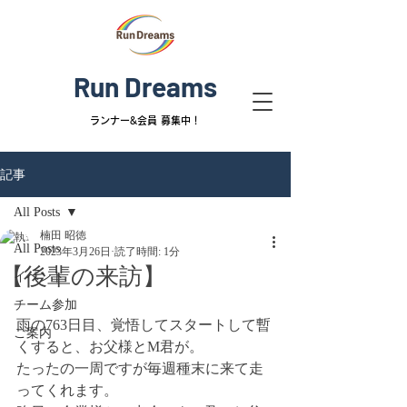
Run Dreams
ランナー&
会員 募集中！
記事
All Posts
楠田 昭徳
All Posts
2023年3月26日
読了時間: 1分
【後輩の来訪】
イベント
チーム参加
雨の763日目、覚悟してスタートして暫
ご案内
くすると、お父様とM君が。
たったの一周ですが毎週種末に来て走
ってくれます。