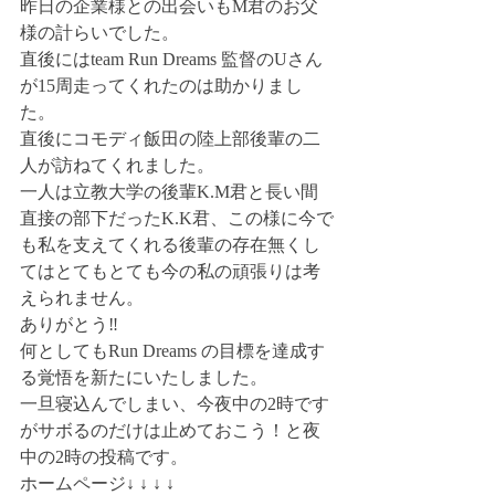
昨日の企業様との出会いもM君のお父
様の計らいでした。
直後にはteam Run Dreams 監督のUさん
が15周走ってくれたのは助かりまし
た。
直後にコモディ飯田の陸上部後輩の二
人が訪ねてくれました。
一人は立教大学の後輩K.M君と長い間
直接の部下だったK.K君、この様に今で
も私を支えてくれる後輩の存在無くし
てはとてもとても今の私の頑張りは考
えられません。
ありがとう‼️
何としてもRun Dreams の目標を達成す
る覚悟を新たにいたしました。
一旦寝込んでしまい、今夜中の2時です
がサボるのだけは止めておこう！と夜
中の2時の投稿です。
ホームページ↓ ↓ ↓ ↓