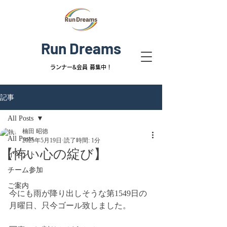
Run Dreams
ランナー&
会員 募集中！
記事
All Posts
楠田 昭徳
All Posts
2025年5月19日
読了時間: 1分
【怖い心の綻び】
イベント
チーム参加
ご案内
今にも雨が降り出しそうな第1549日の
月曜日、只今ゴール致しました。