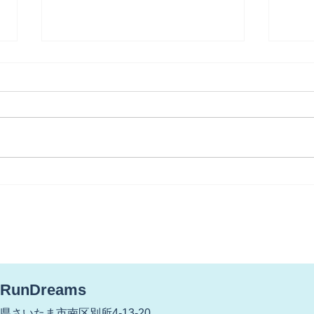
【世代交代？】
【雨
が・
RunDreams
さいたま市南区別所4-13-20