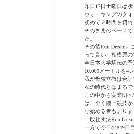
昨日17日土曜日は
ウォーキングのクォ
初めて２時間を切れ
そのままのペースで
た。
その後Run Dre
って貰い、相模原の
全日本大学駅伝の予
10,000メートル
我が母校立教は合計
私の時代とはまるで
この中から実業団へ
ば、全く陸上競技か
り始める者も居りま
一般社団法Run D
一方で今日の849日