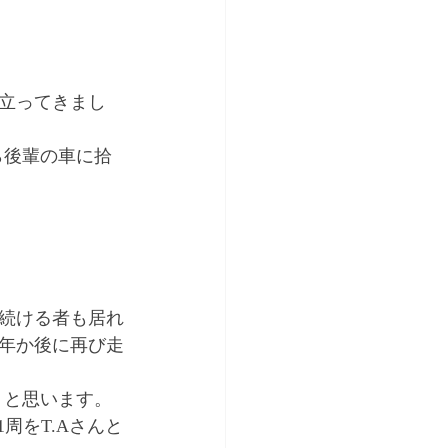
立ってきまし
から後輩の車に拾
続ける者も居れ
年か後に再び走
ようと思います。
周をT.Aさんと