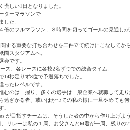
凄く慌しい1日となりました。
ーターマラソンで
ました。
４倍のフルマラソン、８時間を切ってゴールの見通しが
ams に関する重要な打ち合わせを二件立て続けにこなして
祇園スタジアムへ。
選会です。
を4レース、各レースに各校2名ずつでの総合タイム。
で14秒足りず8位で予選落ちでした。
違ったレベルです。
進むのは一握り、多くの選手は一般企業へ就職して走り
ら遠ざかる者、或いはかつての私の様に一旦やめても何
す。
reams が目指すチームは、そうした者の中から作り上げ
目、リレーは私の１周、お父さんとM君が一周、残りの21