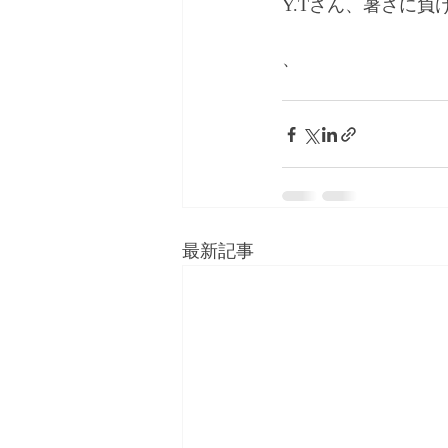
Y.Tさん、暑さに
、
最新記事