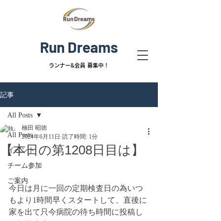
Run Dreams
ランナー&
会員 募集中！
記事
All Posts
楠田 昭徳
All Posts
2024年6月11日
読了時間: 1分
【本日の第1208日目は】
イベント
チーム参加
ご案内
今日は月に一回の定期検査日の為いつ
もより1時間早くスタートして、直後に
家を出て只今病院の待ち時間に投稿し