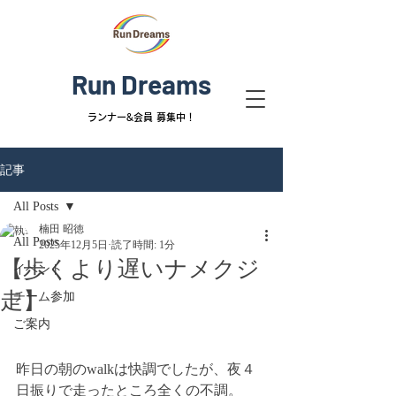
Run Dreams
ランナー&
会員 募集中！
記事
All Posts
楠田 昭徳
All Posts
2025年12月5日
読了時間: 1分
【歩くより遅いナメクジ
イベント
走】
チーム参加
ご案内
昨日の朝のwalkは快調でしたが、夜４
日振りで走ったところ全くの不調。