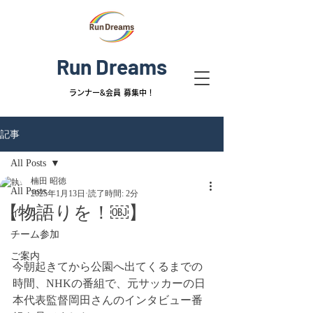
Run Dreams
ランナー&
会員 募集中！
記事
All Posts
楠田 昭徳
All Posts
2025年1月13日
読了時間: 2分
【物語りを！￼】
イベント
チーム参加
ご案内
今朝起きてから公園へ出てくるまでの
時間、NHKの番組で、元サッカーの日
本代表監督岡田さんのインタビュー番