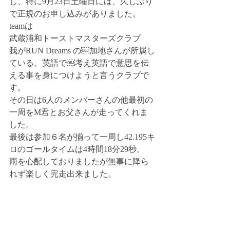
し、特に9月23日土曜日には、久しぶり
で正規のお申し込みがありました。
teamは
武蔵浦和トーストマスターズクラブ
我がRUN Dreams の￼加地さんが所属し
ている、英語で￼考え英語で意思を伝
える事を身につけようと言うクラブで
す。
その日は6人のメンバーさんの他最初の
一周をM君とお父さんが走ってくれま
した。
最後は参加６名が揃って一周し42.195キ
ロのゴールタイムは4時間18分29秒。
雨を心配しておりましたが無事に降ら
れず楽しく完走出来ました。