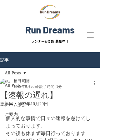
Run Dreams
ランナー&
会員 募集中！
記事
All Posts
楠田 昭徳
All Posts
2023年9月26日
読了時間: 1分
【速報の遅れ】
イベント
更新日：
2023年10月29日
チーム参加
ご案内
個人的な事情で日々の速報を怠けてし
まっております。
その後も休まず毎日行っております