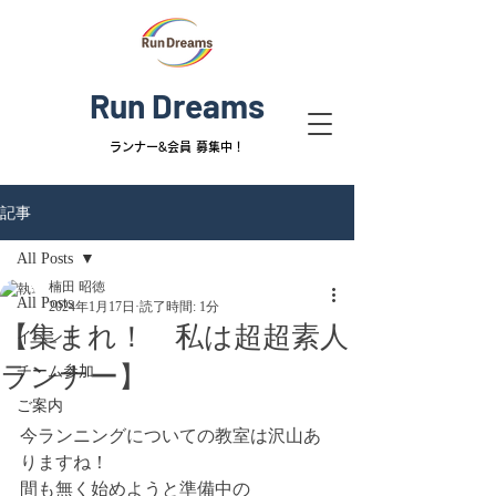
Run Dreams
ランナー&
会員 募集中！
記事
All Posts
楠田 昭徳
All Posts
2024年1月17日
読了時間: 1分
【集まれ！ 私は超超素人
イベント
ランナー】
チーム参加
ご案内
今ランニングについての教室は沢山あ
りますね！
間も無く始めようと準備中の