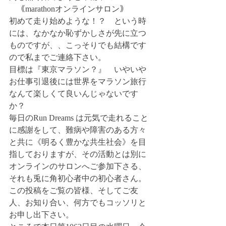
　｟marathonオンラインサロン｠
初めて走り始めような！？　という時
には、なかなか恥ずかしさが先に立つ
ものですが、、こっそりでも結構です
ので私までご連絡下さい。
目標は『東京マラソン？』　いやいや
お仕事引退後には世界をマラソン旅行
なんて楽しくて良いんじゃないです
か？
毎日のRun Dreams は元気で走れること
に感謝をして、難病や障害のある方々
と共に《明るく豊かな共生社会》を目
指しておりますが、その活動とは別に
オンラインのサロンへご参加下さる、
それも兎に角初心者中の初心者さん。
この投稿をご覧の皆様、そしてご友
人、お知り合い、何方でもコッソリと
お申し出下さい。