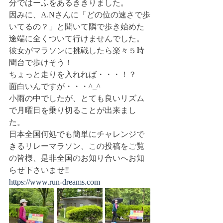
分ではーふをあるききりました。
因みに、A.Nさんに「どの位の速さで歩
いてるの？」と聞いて隣で歩き始めた
途端に全くついて行けませんでした。
彼女がマラソンに挑戦したら楽々５時
間台で歩けそう！
ちょっと走りを入れれば・・・！？
面白いんですが・・・^_^
小雨の中でしたが、とても良いリズム
で月曜日を乗り切ることが出来まし
た。
日本全国何処でも簡単にチャレンジで
きるリレーマラソン、この投稿をご覧
の皆様、是非全国のお知り合いへお知
らせ下さいませ‼️
https://www.run-dreams.com