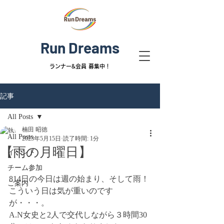
Run Dreams
ランナー&
会員 募集中！
記事
All Posts
楠田 昭徳
All Posts
2023年5月15日
読了時間: 1分
【雨の月曜日】
イベント
チーム参加
814日の今日は週の始まり、そして雨！
ご案内
こういう日は気が重いのです
が・・・。
A.N女史と2人で交代しながら３時間30