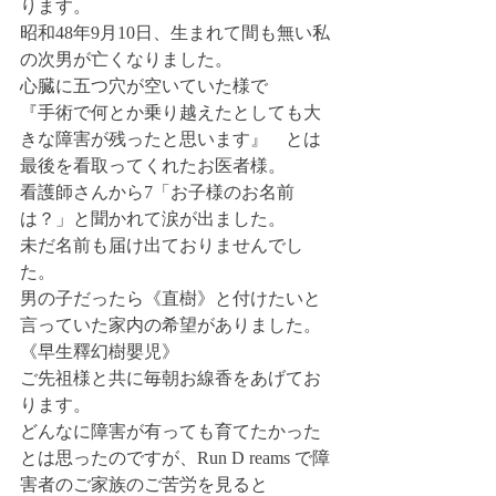
ります。
昭和48年9月10日、生まれて間も無い私
の次男が亡くなりました。
心臓に五つ穴が空いていた様で
『手術で何とか乗り越えたとしても大
きな障害が残ったと思います』　とは
最後を看取ってくれたお医者様。
看護師さんから7「お子様のお名前
は？」と聞かれて涙が出ました。
未だ名前も届け出ておりませんでし
た。
男の子だったら《直樹》と付けたいと
言っていた家内の希望がありました。
《早生釋幻樹嬰児》
ご先祖様と共に毎朝お線香をあげてお
ります。
どんなに障害が有っても育てたかった
とは思ったのですが、Run D reams で障
害者のご家族のご苦労を見ると