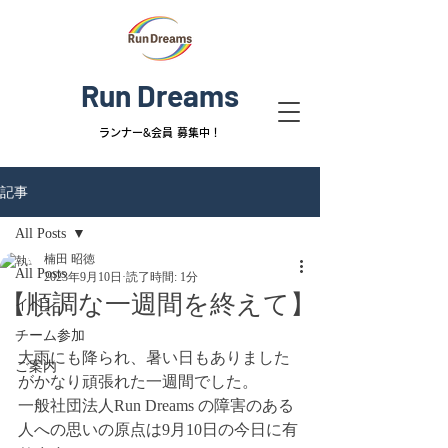
Run Dreams
ランナー&
会員 募集中！
記事
All Posts
楠田 昭徳
All Posts
2023年9月10日
読了時間: 1分
【順調な一週間を終えて】
イベント
チーム参加
大雨にも降られ、暑い日もありました
ご案内
がかなり頑張れた一週間でした。
一般社団法人Run Dreams の障害のある
人への思いの原点は9月10日の今日に有