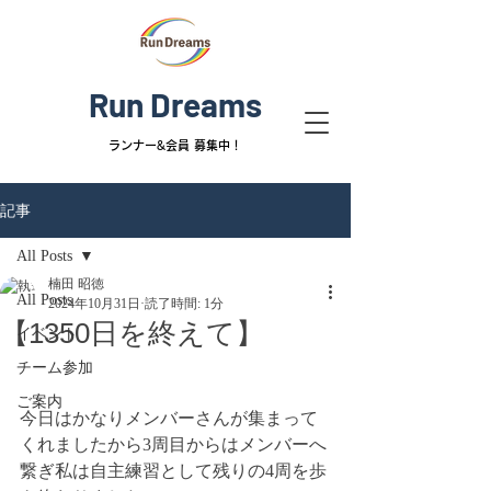
Run Dreams
ランナー&
会員 募集中！
記事
All Posts
楠田 昭徳
All Posts
2024年10月31日
読了時間: 1分
【1350日を終えて】
イベント
チーム参加
ご案内
今日はかなりメンバーさんが集まって
くれましたから3周目からはメンバーへ
繋ぎ私は自主練習として残りの4周を歩