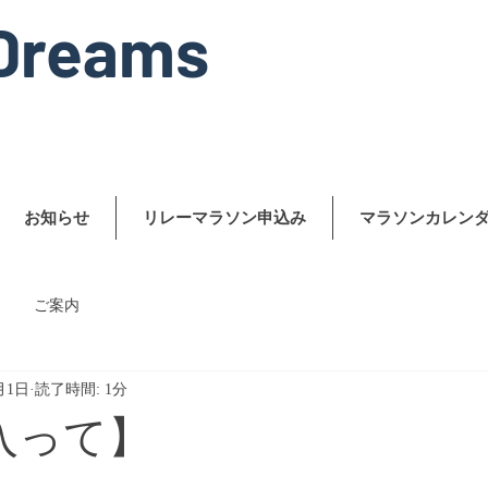
Dreams
お知らせ
リレーマラソン申込み
マラソンカレン
ご案内
月1日
読了時間: 1分
入って】