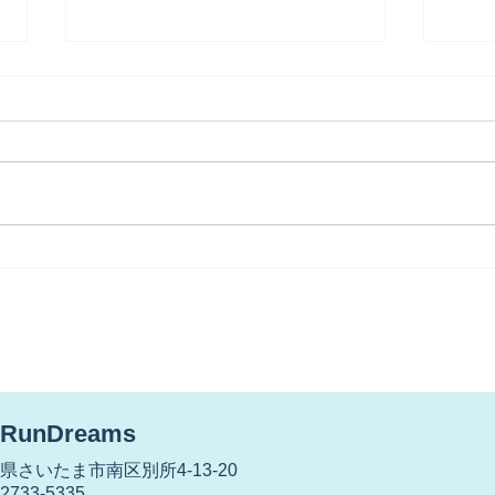
【世代交代？】
【雨
が・
RunDreams
さいたま市南区別所4-13-20
733-5335