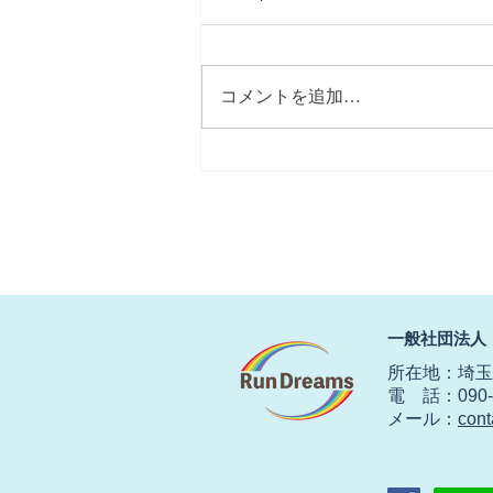
コメントを追加…
【春にしては冷たい北風】
​一般社団法人
所在地：埼玉県
電 話：090-2
​メール：
con