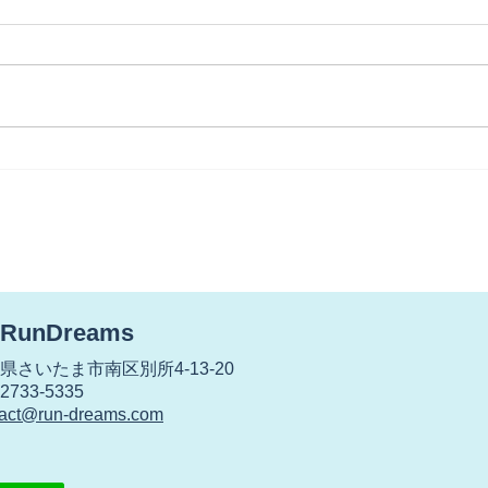
【世代交代？】
【雨
が・
RunDreams
さいたま市南区別所4-13-20
733-5335
tact@run-dreams.com