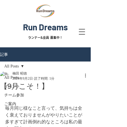
Run Dreams
ランナー&
会員 募集中！
記事
All Posts
楠田 昭徳
All Posts
2024年9月2日
読了時間: 1分
【9月こそ！】
イベント
チーム参加
ご案内
毎月同じ様なこと言って、気持ちは全
く衰えておりませんがやりたいことが
多すぎて計画倒れ的なところは私の最