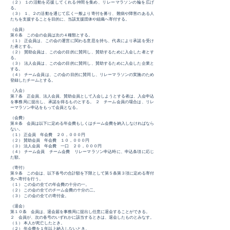
（２） １の活動を応援してくれる仲間を集め、リレーマラソンの輪を広げ
る。
（３） １、２の活動を通じて広く一般より寄付を募り、難病や障害のある人
たちを支援することを目的に、当該支援団体や組織へ寄付する。
（会員）
第６条 この会の会員は次の４種類とする。
（１） 正会員は、この会の運営に関わる意思を持ち、代表により承認を受け
た者とする。
（２） 賛助会員は、この会の目的に賛同し、賛助するために入会した者とす
る。
（３） 法人会員は、この会の目的に賛同し、賛助するために入会した企業と
する。
（４） チーム会員は、この会の目的に賛同し、リレーマラソンの実施のため
登録したチームとする。
（入会）
第７条 正会員、法人会員、賛助会員として入会しようとする者は、入会申込
を事務局に提出し、承認を得るものとする。 ２ チーム会員の場合は、リレ
ーマラソン申込をもって会員となる。
（会費）
第８条 会員は以下に定める年会費もしくはチーム会費を納入しなければなら
ない。
（１） 正会員 年会費 ２０，０００円
（２） 賛助会員 年会費 １０，０００円
（３） 法人会員 年会費 一口 ２０，０００円
（４） チーム会員 チーム会費 リレーマラソン申込時に、申込条項に応じ
た額。
（寄付）
第９条 この会は、以下各号の合計額を下限として第５条第３項に定める寄付
先へ寄付を行う。
（１） この会の全ての年会費の十分の一。
（２） この会の全てのチーム会費の十分の二。
（３） この会の全ての寄付金。
（退会）
第１０条 会員は、退会届を事務局に提出し任意に退会することができる。
２ 会員が、次の各号のいずれかに該当するときは、退会したものとみなす。
（１） 本人が死亡したとき。
（２） 年会費を１年以上納入しないとき。