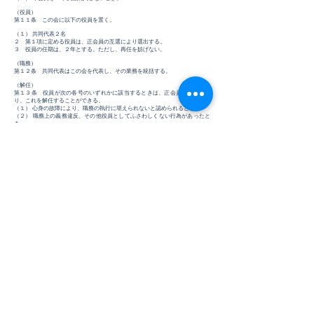
（役員）
第１１条 この会に以下の役員を置く。
（１） 共同代表２名
２ 第１項に定める役員は、正会員の互選により選出する。
３ 役員の任期は、２年とする。ただし、再任を妨げない。
（職務）
第１２条 共同代表はこの会を代表し、その業務を統括する。
（解任）
第１３条 役員が次の各号のいずれかに該当するときは、正会員の議決によ
り、これを解任することができる。
（１） 心身の故障により、職務の執行に堪えられないと認められるとき。
（２） 職務上の義務違反、その他役員としてふさわしくない行為があったと
き。
（総会）
第１４条 この会の総会は、正会員を持って構成し、年に１回開催するものと
する。ただし、必要があるときは臨時に開催できるものとする。
２ 総会は以下の事項について議決する。
（１） 会員規約、事業等の変更
（２） 解散
（３） 事業計画及び収支予算並びにその変更
（４） 事業報告及び収支決算
（５） 役員の選任又は解任
（６） その他会の運営に関する重要事項
３ 総会は、正会員の過半数の出席がなければ、開会することができない。
４ 総会の議事は、出席した正会員の過半数をもって決し、可否同数のとき
は、議長の決するところによる。
2021年5月6日制定