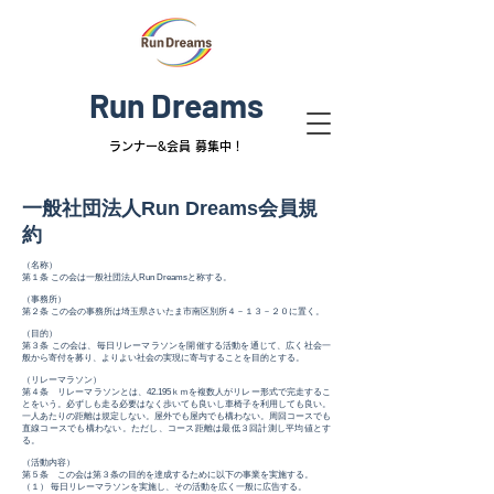
Run Dreams
ランナー&
会員 募集中！
一般社団法人Run Dreams会員規
約
（名称）
第１条 この会は一般社団法人Run Dreamsと称する。
（事務所）
第２条 この会の事務所は埼玉県さいたま市南区別所４－１３－２０に置く。
（目的）
第３条 この会は、毎日リレーマラソンを開催する活動を通じて、広く社会一
般から寄付を募り、よりよい社会の実現に寄与することを目的とする。
（リレーマラソン）
第４条 リレーマラソンとは、42.195ｋｍを複数人がリレー形式で完走するこ
とをいう。必ずしも走る必要はなく歩いても良いし車椅子を利用しても良い。
一人あたりの距離は規定しない。屋外でも屋内でも構わない。周回コースでも
直線コースでも構わない。ただし、コース距離は最低３回計測し平均値とす
る。
（活動内容）
第５条 この会は第３条の目的を達成するために以下の事業を実施する。
（１） 毎日リレーマラソンを実施し、その活動を広く一般に広告する。