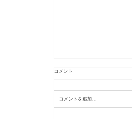
コメント
コメントを追加…
【LINE公式アカウント始めま
した】友だち登録お願いしま
す！