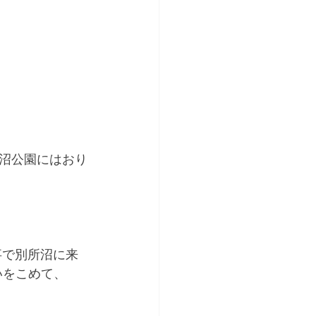
沼公園にはおり
事で別所沼に来
いをこめて、