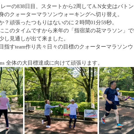
ms リレーの838日目、スタートから2周してA.N女史はバ
身のクォーターマラソンウォーキングへ切り替え。
か？頑張ったつもりはないのに２時間01分59秒。
にこのタイムですから来年の「指宿菜の花マラソン」で
少し見通しが出て来ました。
目指すteam作り共々日々の目標のクォーターマラソンウ
eams 全体の大目標達成に向けて頑張ります。