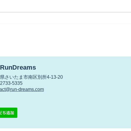
【世代交代？】
【雨
が・
RunDreams
さいたま市南区別所4-13-20
733-5335
tact@run-dreams.com