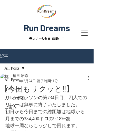
Run Dreams
ランナー&
会員 募集中！
記事
All Posts
楠田 昭徳
All Posts
2023年2月24日
読了時間: 1分
【今日もサクッと‼️】
イベント
リレーマラソンの第734日目、四人での
チーム参加
リレーは無事に終了いたしました。
ご案内
初日から今日までの総距離は地球から
月までの384,400キロの9.18%強、
地球一周ならもう少しで回れます。